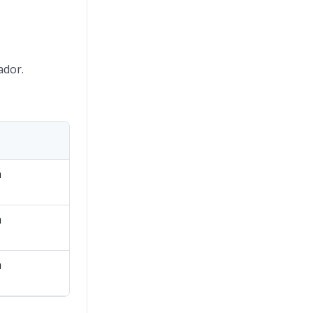
ador.
a
a
a