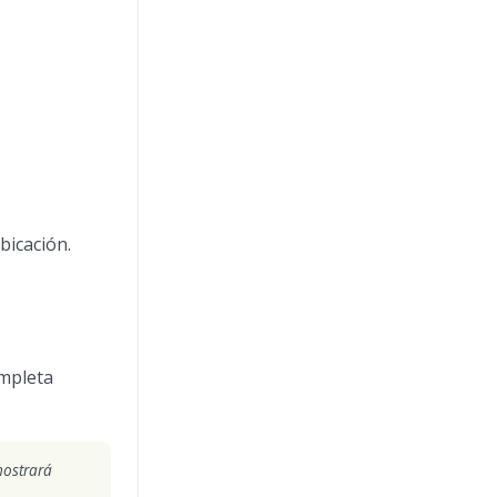
ubicación.
ompleta
ostrará