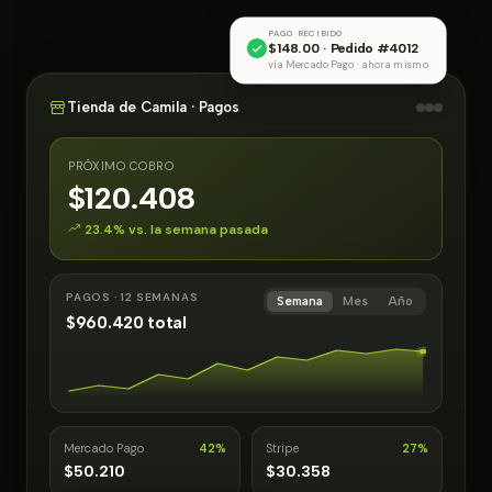
PAGO RECIBIDO
$148.00 · Pedido #4012
vía Mercado Pago · ahora mismo
Tienda de Camila · Pagos
PRÓXIMO COBRO
$120.408
23.4% vs. la semana pasada
PAGOS · 12 SEMANAS
Semana
Mes
Año
$960.420 total
Mercado Pago
42%
Stripe
27%
$50.210
$30.358