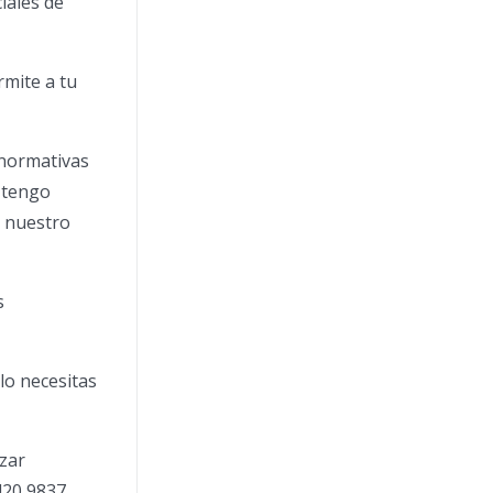
iales de
rmite a tu
 normativas
 tengo
n nuestro
s
lo necesitas
izar
420 9837.