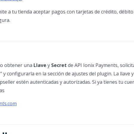
te a tu tienda aceptar pagos con tarjetas de crédito, débit
gura.
rio obtener una
Llave
y
Secret
de API Ionix Payments, solici
configurarla en la sección de ajustes del plugin. La llave y
seller estén autenticadas y autorizadas. Si ya tienes tu cue
las
nts.com