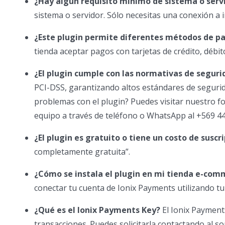
¿Hay algún requisito mínimo de sistema o serv
sistema o servidor. Sólo necesitas una conexión a 
¿Este plugin permite diferentes métodos de p
tienda aceptar pagos con tarjetas de crédito, débi
¿El plugin cumple con las normativas de seguri
PCI-DSS, garantizando altos estándares de seguri
problemas con el plugin? Puedes visitar nuestro 
equipo a través de teléfono o WhatsApp al +569 4
¿El plugin es gratuito o tiene un costo de suscr
completamente gratuita”.
¿Cómo se instala el plugin en mi tienda e-com
conectar tu cuenta de Ionix Payments utilizando tu
¿Qué es el Ionix Payments Key?
El Ionix Payments
transacciones. Puedes solicitarla contactando al 