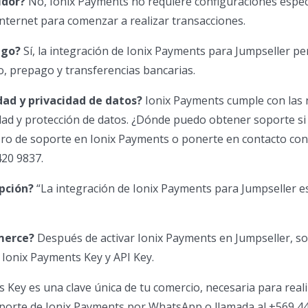
idor?
No, Ionix Payments no requiere configuraciones espec
internet para comenzar a realizar transacciones.
ago?
Sí, la integración de Ionix Payments para Jumpseller pe
to, prepago y transferencias bancarias.
dad y privacidad de datos?
Ionix Payments cumple con las
dad y protección de datos. ¿Dónde puedo obtener soporte si
foro de soporte en Ionix Payments o ponerte en contacto co
420 9837.
ipción?
“La integración de Ionix Payments para Jumpseller e
merce?
Después de activar Ionix Payments en Jumpseller, so
 Ionix Payments Key y API Key.
 Key es una clave única de tu comercio, necesaria para real
soporte de Ionix Payments por WhatsApp o llamada al +569 4