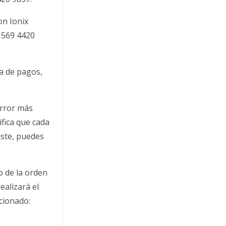
on Ionix
+569 4420
la de pagos,
error más
ifica que cada
iste, puedes
o de la orden
ealizará el
ccionado: