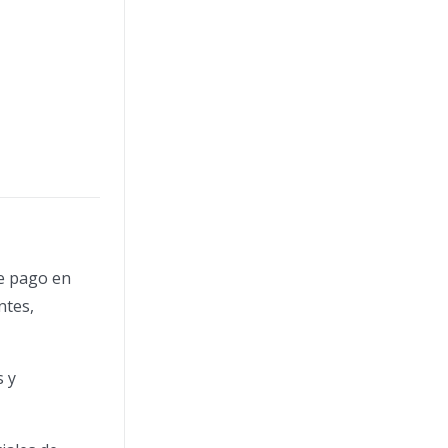
de pago en
ntes,
s y