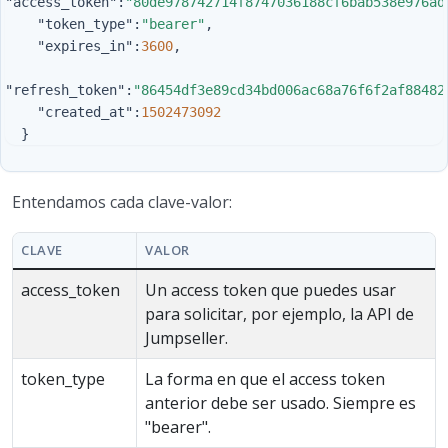
"access_token"
:
"80de978742714f8747036188cf6bab538e976ad
"token_type"
:
"bearer"
,
"expires_in"
:
3600
,
"refresh_token"
:
"86454df3e89cd34bd006ac68a76f6f2af88482
"created_at"
:
1502473092
}
Entendamos cada clave-valor:
CLAVE
VALOR
access_token
Un access token que puedes usar
para solicitar, por ejemplo, la API de
Jumpseller.
token_type
La forma en que el access token
anterior debe ser usado. Siempre es
"bearer".