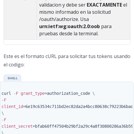
validacion y debe ser
EXACTAMENTE
el
mismo informado en la solicitud
/oauth/authorize. Usa
urn:ietf:wg:oauth:2.0:oob
para
pruebas desde la terminal.
Este es el formato cURL para solicitar tus tokens usando
el codigo:
curl 
-F
grant_type
=
authorization_code 
\
-F
client_id
=
\
-F
client_secret
=
\