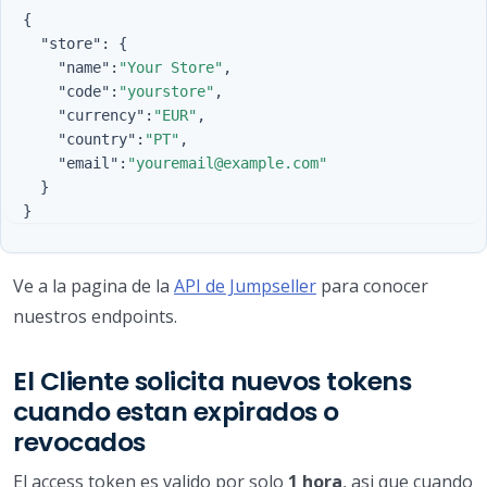
{
"store"
:
{
"name"
:
"Your Store"
,
"code"
:
"yourstore"
,
"currency"
:
"EUR"
,
"country"
:
"PT"
,
"email"
:
"youremail@example.com"
}
}
Ve a la pagina de la
API de Jumpseller
para conocer
nuestros endpoints.
El Cliente solicita nuevos tokens
cuando estan expirados o
revocados
El access token es valido por solo
1 hora
, asi que cuando