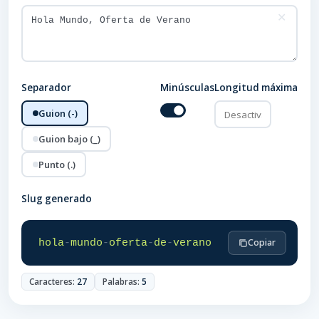
✕
Separador
Minúsculas
Longitud máxima
Guion (-)
Guion bajo (_)
Punto (.)
Slug generado
hola
-
mundo
-
oferta
-
de
-
verano
Copiar
Caracteres:
27
Palabras:
5