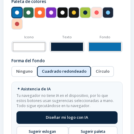
Paleta de colores
Icono
Texto
Fondo
Forma del fondo
Ninguno
Cuadrado redondeado
Círculo
Asistencia de IA
Tu navegador no tiene IA en el dispositivo, por lo que
estos botones usan sugerencias seleccionadas a mano.
Todo sigue ejecutándose en tu navegador.
Diseñar mi logo con IA
Sugerir eslogan
Sugerir paleta